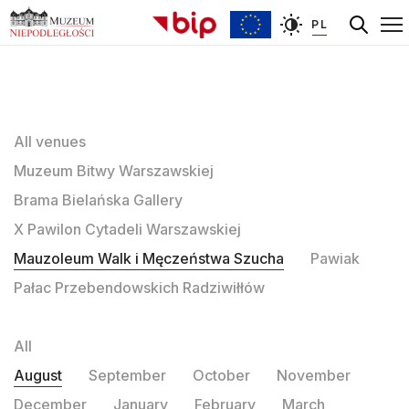
PL
All venues
Muzeum Bitwy Warszawskiej
Brama Bielańska Gallery
X Pawilon Cytadeli Warszawskiej
Mauzoleum Walk i Męczeństwa Szucha
Pawiak
Pałac Przebendowskich Radziwiłłów
All
August
September
October
November
December
January
February
March